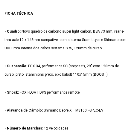
FICHA TÉCNICA
- Quadro:
Novo quadro de carbono super light carbon, BSA 73 mm, rear e-
thru axle 12 x 148mm compatível com sistema Sram t-type e Shimano com
UDH, rota interna dos cabos sistema SRS, 120mm de curso
- Suspensão:
FOX 34, performance SC (stepcast), 29" com 120mm de
curso, preto, stanchions preto, eixo kabolt 110x15mm (BOOST)
- Shock:
FOX FLOAT DPS performance remote
- Alavanca de Câmbio:
Shimano Deore XT M8100 I-SPEC-EV
- Número de Marchas:
12 velocidades