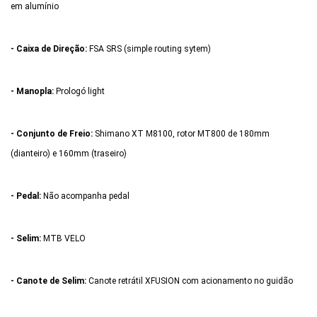
em alumínio
- Caixa de Direção:
FSA SRS (simple routing sytem)
- Manopla:
Prologó light
- Conjunto de Freio:
Shimano XT M8100, rotor MT800 de 180mm
(dianteiro) e 160mm (traseiro)
- Pedal:
Não acompanha pedal
- Selim:
MTB VELO
- Canote de Selim:
Canote retrátil XFUSION com acionamento no guidão