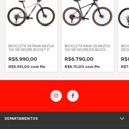
BICICLETA 29 RAVA NAZCA
BICICLETA RAVA 29 NAZCA
BICI
12V SR DEORE BOOST PR
12V SR DEORE/SX BOOST
DEO
NAC.
PT/CZ NAC.
VD/
R$5.990,00
R$6.790,00
R$
R$5.391,00
com
Pix
R$6.111,00
com
Pix
R$7
DEPARTAMENTOS