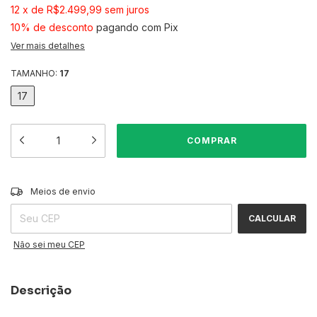
12
x
de
R$2.499,99
sem juros
10% de desconto
pagando com Pix
Ver mais detalhes
TAMANHO:
17
17
ALTERAR CEP
Entregas para o CEP:
Meios de envio
CALCULAR
Não sei meu CEP
Descrição