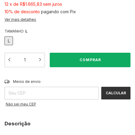
12
x
de
R$1.665,83
sem juros
10% de desconto
pagando com Pix
Ver mais detalhes
TAMANHO:
L
L
ALTERAR CEP
Entregas para o CEP:
Meios de envio
CALCULAR
Não sei meu CEP
Descrição