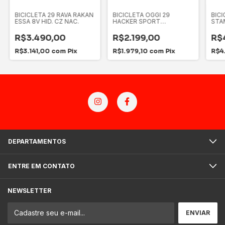
BICICLETA 29 RAVA RAKAN
BICICLETA OGGI 29
BIC
ESSA 8V HID. CZ NAC.
HACKER SPORT
STA
AZUL/VRML
CZ/A
R$3.490,00
R$2.199,00
R$
R$3.141,00
com
Pix
R$1.979,10
com
Pix
R$4
DEPARTAMENTOS
ENTRE EM CONTATO
NEWSLETTER