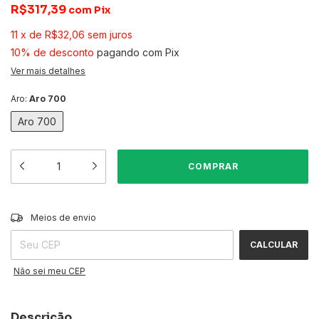
R$317,39
com
Pix
11
x
de
R$32,06
sem juros
10% de desconto
pagando com Pix
Ver mais detalhes
Aro:
Aro 700
Aro 700
ALTERAR CEP
Entregas para o CEP:
Meios de envio
CALCULAR
Não sei meu CEP
Descrição