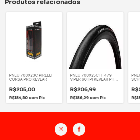
Produtos relacionados
PNEU 700X23C PIRELLI
PNEU 700X25C H-479
PNE
CORSA PRO KEVLAR
VIPER 60TPI KEVLAR PTO
SCH
Ref: CYPNE0057
R$205,00
R$206,99
R$
R$184,50
com
Pix
R$186,29
com
Pix
R$1