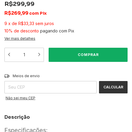
R$299,99
R$269,99
com
Pix
9
x
de
R$33,33
sem juros
10% de desconto
pagando com Pix
Ver mais detalhes
ALTERAR CEP
Entregas para o CEP:
Meios de envio
CALCULAR
Não sei meu CEP
Descrição
Especificações: