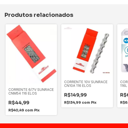
Produtos relacionados
CORRENTE 10V SUNRACE
COR
CN10A 116 ELOS
116L
CORRENTE 6/7V SUNRACE
CNM54 116 ELOS
R$149,99
R$
R$44,99
R$134,99
com
Pix
R$6
R$40,49
com
Pix