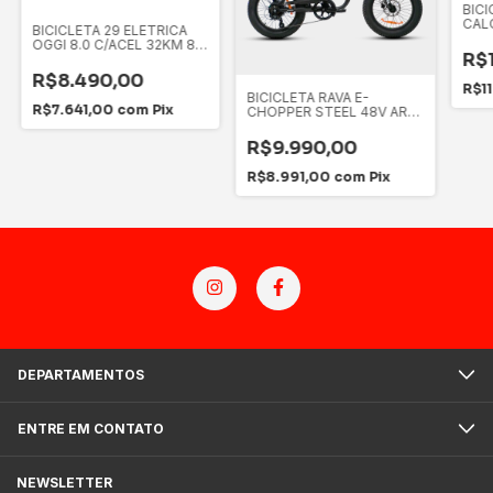
BICI
CALO
BICICLETA 29 ELETRICA
8V 
OGGI 8.0 C/ACEL 32KM 8V
R$
2024 CINZA/PRETO
R$8.490,00
R$1
BICICLETA RAVA E-
R$7.641,00
com
Pix
CHOPPER STEEL 48V ARO
20" BR
R$9.990,00
R$8.991,00
com
Pix
DEPARTAMENTOS
ENTRE EM CONTATO
NEWSLETTER