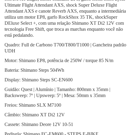
Ultimate Flight Attendant AXS, shock Super Deluxe Flight
Attendant AXS e canote Reverb AXS, enquanto a intermediária
utiliza um motor EP8, garfo RockShox 35 TK, shockSuper
DEluxe Select +, com uma relação Shimano XT Di2 12V com
tecnologia Free Shift, que troca as marchas enquanto você não
está pedalando.
Quadro: Full de Carbono T700/T800/T1000 | Gancheira padrão
UDH
Motor: Shimano EP8, potência de 250W / torque 85 N/m
Bateria: Shimano Steps 504Wh
Display: Shimano Steps SC-EN600
Guidão: Quest | Alumínio | Tamanho: 800mm x 35mm |
Backsweep: 7º | Upsweep: 5º | Mesa: 50mm x 35mm
Freios: Shimano SLX M7100
Câmbio: Shimano XT Di2 12V
Cassete: Shimano Deore 12V 10-51
Pedivela: Shimano FC-EM600 - STEPS E-BIKE