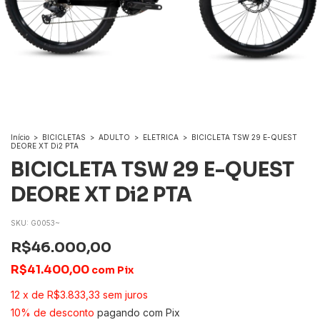
Início
>
BICICLETAS
>
ADULTO
>
ELETRICA
>
BICICLETA TSW 29 E-QUEST
DEORE XT Di2 PTA
BICICLETA TSW 29 E-QUEST
DEORE XT Di2 PTA
SKU:
G0053~
R$46.000,00
R$41.400,00
com
Pix
12
x
de
R$3.833,33
sem juros
10% de desconto
pagando com Pix