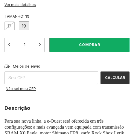
Ver mais detalhes
TAMANHO:
19
17
19
ALTERAR CEP
Entregas para o CEP:
Meios de envio
CALCULAR
Não sei meu CEP
Descrição
Para sua nova linha, a e-Quest será oferecida em três
configurações: a mais avançada vem equipada com transmissão
SRAM X0 Eagle, motor Shimano EP8, garfo Rock Shox Lyrik